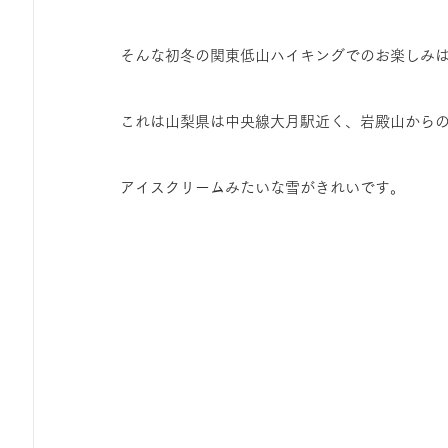
ひろば｜おそきっこ里山プレイパーク＆青空こども食堂
そんな初冬の関東低山ハイキングでのお楽しみ
森とこどものおまつり
みてみて！みんなで描いたよ
これは山梨県は中央線大月駅近く、岩殿山から
広報誌・ニュースレター
虫とり大作戦
かぷかぷ
アイスクリームみたいな雪がきれいです。
ボランティア養成講座
報告
わくわく山
の
夜カフェ