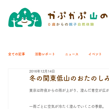
全ての記事
活動レポート
ニュース
イベント
2016年12月14日
クラブ｜くらす森
クラブ｜よちよち山
クラブ｜Eng
冬の関東低山のおたのし
東京は昨夜からの雨が上がり、澄んだ青空が広
ひろば｜青梅はらっぱ
ひろば｜あきる野どろっぱ
一雨ごとに空気が冷たく澄んでいくこの季節。