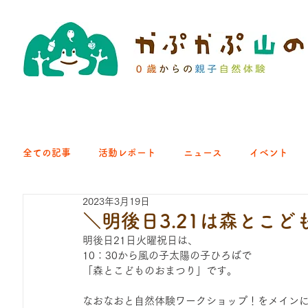
全ての記事
活動レポート
ニュース
イベント
2023年3月19日
クラブ｜くらす森
クラブ｜よちよち山
クラブ｜Eng
＼明後日3.21は森とこど
明後日21日火曜祝日は、
10：30から風の子太陽の子ひろばで
ひろば｜青梅はらっぱ
ひろば｜あきる野どろっぱ
「森とこどものおまつり」です。
なおなおと自然体験ワークショップ！をメイン