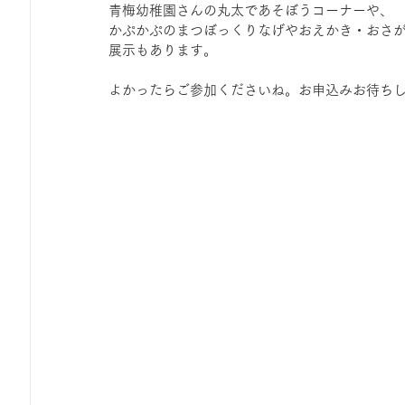
青梅幼稚園さんの丸太であそぼうコーナーや、
ひろば｜おそきっこ里山プレイパーク＆青空こども食堂
かぷかぷのまつぼっくりなげやおえかき・おさ
展示もあります。
森とこどものおまつり
みてみて！みんなで描いたよ
よかったらご参加くださいね。お申込みお待ち
広報誌・ニュースレター
虫とり大作戦
かぷかぷ
ボランティア養成講座
報告
わくわく山
の
夜カフェ