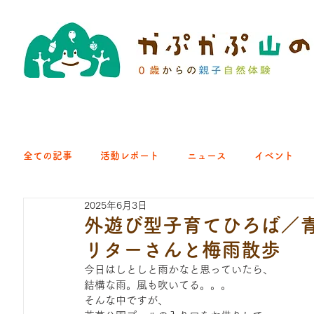
全ての記事
活動レポート
ニュース
イベント
2025年6月3日
クラブ｜くらす森
クラブ｜よちよち山
クラブ｜Eng
外遊び型子育てひろば／青梅
リターさんと梅雨散歩
ひろば｜青梅はらっぱ
ひろば｜あきる野どろっぱ
今日はしとしと雨かなと思っていたら、
結構な雨。風も吹いてる。。。
そんな中ですが、