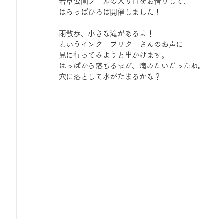
若草公園プールの入り口をお借りして、
ひろば｜おそきっこ里山プレイパーク＆青空こども食堂
はらっぱひろば開催しました！
雨散歩、小さな滝があるよ！
というインタープリターさんのお声に
森とこどものおまつり
みてみて！みんなで描いたよ
見に行ってみようと出かけます。
はっぱから落ちる雫が、滝みたいだったね。
穴に落として水がたまるかな？
広報誌・ニュースレター
虫とり大作戦
かぷかぷ
ボランティア養成講座
報告
わくわく山
の
夜カフェ