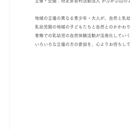
主催・企画：特定非営利活動法人 かぷかぷ山の
ひろば｜おそきっこ里山プレイパーク＆青空こども食堂
地域の立場の異なる青少年・大人が、自然と乳
乳幼児期の地域の子どもたちと自然とのかかわ
森とこどものおまつり
みてみて！みんなで描いたよ
青梅での乳幼児の自然体験活動が活発化してい
いろいろな立場の方の参加を、心よりお待ちし
広報誌・ニュースレター
虫とり大作戦
かぷかぷ
ボランティア養成講座
報告
わくわく山
の
夜カフェ