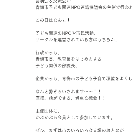
講演会＆交流会が
ひろば｜おそきっこ里山プレイパーク＆青空こども食堂
青梅市子ども関連NPO連絡協議会の主催で行わ
この日はなんと！
森とこどものおまつり
みてみて！みんなで描いたよ
子ども関連のNPOや市民活動、
サークルを運営されている方はもちろん、
広報誌・ニュースレター
虫とり大作戦
かぷかぷ
行政からも、
青梅市長、教育長をはじめとする
子ども関係の部課長、
ボランティア養成講座
報告
わくわく山
の
企業からも、青梅市の子ども子育て環境をよく
なんと勢ぞろいされます〜〜！！
直接、話ができる、貴重な機会！！
夜カフェ
主催団体に、
かぷかぷも会員として参加しています。
ぜひ、まずは市のいろいろな立場のおとなが