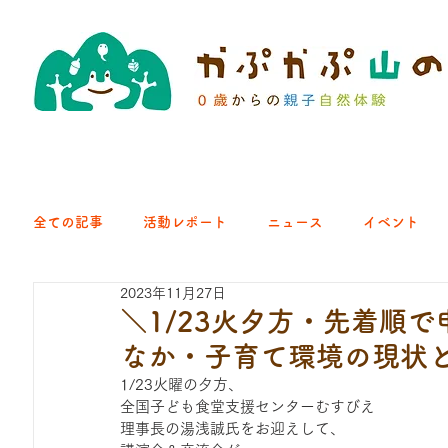
全ての記事
活動レポート
ニュース
イベント
2023年11月27日
クラブ｜くらす森
クラブ｜よちよち山
クラブ｜Eng
＼1/23火夕方・先着順
なか・子育て環境の現状
ひろば｜青梅はらっぱ
ひろば｜あきる野どろっぱ
1/23火曜の夕方、
全国子ども食堂支援センターむすびえ
理事長の湯浅誠氏をお迎えして、