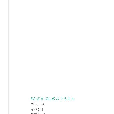
#かぷかぷ山のようちえん
ニュース
イベント