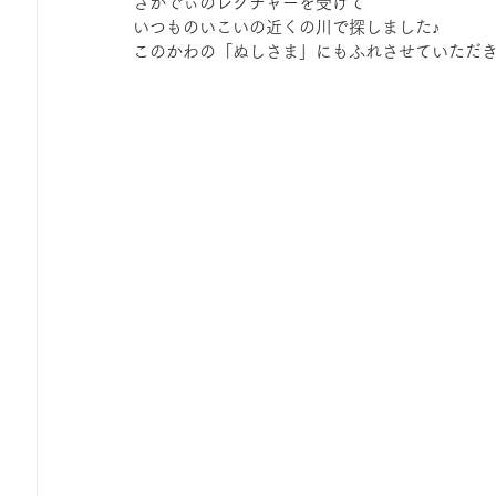
さかでぃのレクチャーを受けて
ひろば｜おそきっこ里山プレイパーク＆青空こども食堂
いつものいこいの近くの川で探しました♪
このかわの「ぬしさま」にもふれさせていただ
森とこどものおまつり
みてみて！みんなで描いたよ
広報誌・ニュースレター
虫とり大作戦
かぷかぷ
ボランティア養成講座
報告
わくわく山
の
夜カフェ