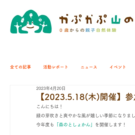
全ての記事
活動レポート
ニュース
イベント
2023年4月20日
クラブ｜くらす森
クラブ｜よちよち山
クラブ｜Eng
【2023.5.18(木)開
こんにちは！
ひろば｜青梅はらっぱ
ひろば｜あきる野どろっぱ
緑の芽吹きと爽やかな風が嬉しい季節になりま
今年度も
「森のとしょかん」
を開催します！