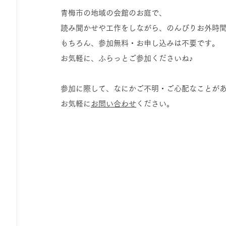
ひろば｜おそきっこ里山プレイパーク＆青空こども食堂
青梅市の地域の会館のお庭で、
読み聞かせや工作をしながら、のんびりお外時
もちろん、参加無料・お申し込みは不要です。
森とこどものおまつり
みてみて！みんなで描いたよ
お気軽に、ふらっとご参加くださいね♪
広報誌・ニュースレター
虫とり大作戦
かぷかぷ
参加に際して、なにかご不明・ご心配なことが
お気軽に
お問い合わせ
ください。
ボランティア養成講座
報告
わくわく山
の
夜カフェ